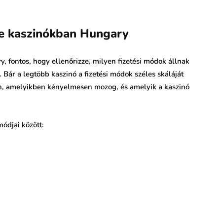
ne kaszinókban Hungary
, fontos, hogy ellenőrizze, milyen fizetési módok állnak
 Bár a legtöbb kaszinó a fizetési módok széles skáláját
zon, amelyikben kényelmesen mozog, és amelyik a kaszinó
ódjai között: