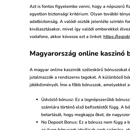
Azt is fontos figyelembe venni, hogy a népszerű f
egyetlen biztonsági kritérium. Olyan további tényez
adatbiztonság. A valódi osztók jelenléte szintén f
kiválasztásakor, mivel így valódi emberekkel élvez
vodafone, akkor kövesse ezt a linket:
https://legjo
Magyarország online kaszinó 
A magyar online kaszinók széleskörű bónuszokat é
jutalmazzák a rendszeres tagokat. A különböző bó
játékélményét. Íme a főbb bónuszok, amelyekkel a
Üdvözlő bónusz: Ez a legnépszerűbb bónusz az
számlára történő első befizetéstől függ. A 
betartását, hogy megkapja őket, de nagyszer
No Deposit Bonus: Ez a bónusz nem függ a be
az ilyen bónuszok ideálisak azok számára, a