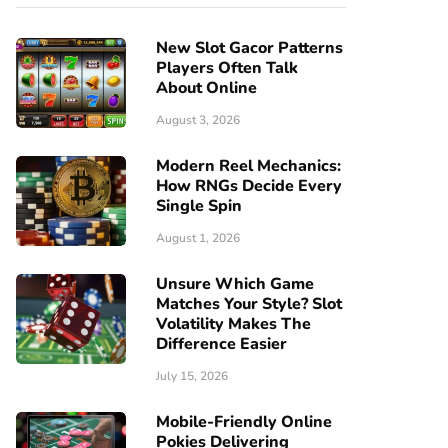
New Slot Gacor Patterns
Players Often Talk
About Online
August 3, 2026
Modern Reel Mechanics:
How RNGs Decide Every
Single Spin
August 1, 2026
Unsure Which Game
Matches Your Style? Slot
Volatility Makes The
Difference Easier
July 15, 2026
Mobile-Friendly Online
Pokies Delivering