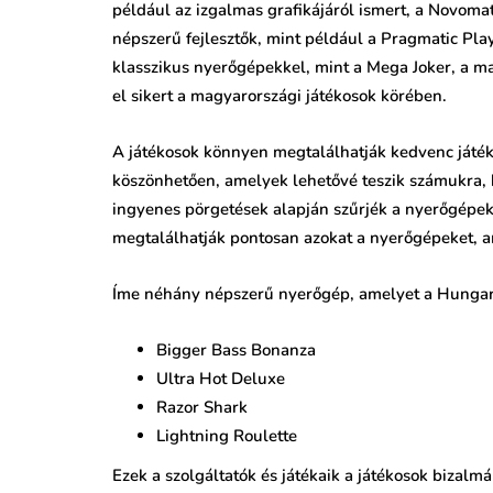
például az izgalmas grafikájáról ismert, a Novoma
népszerű fejlesztők, mint például a Pragmatic Play
klasszikus nyerőgépekkel, mint a Mega Joker, a 
el sikert a magyarországi játékosok körében.
A játékosok könnyen megtalálhatják kedvenc játé
köszönhetően, amelyek lehetővé teszik számukra, h
ingyenes pörgetések alapján szűrjék a nyerőgépek
megtalálhatják pontosan azokat a nyerőgépeket, a
Íme néhány népszerű nyerőgép, amelyet a Hungary
Bigger Bass Bonanza
Ultra Hot Deluxe
Razor Shark
Lightning Roulette
Ezek a szolgáltatók és játékaik a játékosok bizal