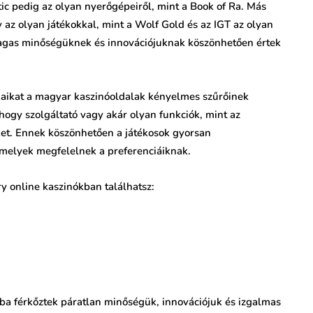
tic pedig az olyan nyerőgépeiről, mint a Book of Ra. Más
 az olyan játékokkal, mint a Wolf Gold és az IGT az olyan
magas minőségüknek és innovációjuknak köszönhetően értek
kaikat a magyar kaszinóoldalak kényelmes szűrőinek
ogy szolgáltató vagy akár olyan funkciók, mint az
et. Ennek köszönhetően a játékosok gyorsan
melyek megfelelnek a preferenciáiknak.
 online kaszinókban találhatsz:
mába férkőztek páratlan minőségük, innovációjuk és izgalmas