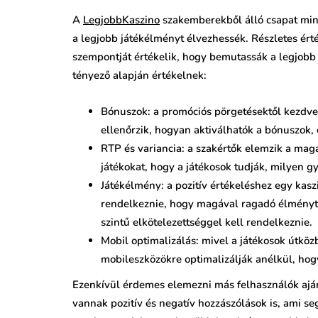
A
LegjobbKaszino
szakemberekből álló csapat min
a legjobb játékélményt élvezhessék. Részletes ér
szempontját értékelik, hogy bemutassák a legjobb
tényező alapján értékelnek:
Bónuszok: a promóciós pörgetésektől kezdve
ellenőrzik, hogyan aktiválhatók a bónuszok, 
RTP és variancia: a szakértők elemzik a mag
játékokat, hogy a játékosok tudják, milyen 
Játékélmény: a pozitív értékeléshez egy kas
rendelkeznie, hogy magával ragadó élményt 
szintű elkötelezettséggel kell rendelkeznie.
Mobil optimalizálás: mivel a játékosok útközb
mobileszközökre optimalizálják anélkül, ho
Ezenkívül érdemes elemezni más felhasználók ajánl
vannak pozitív és negatív hozzászólások is, ami seg